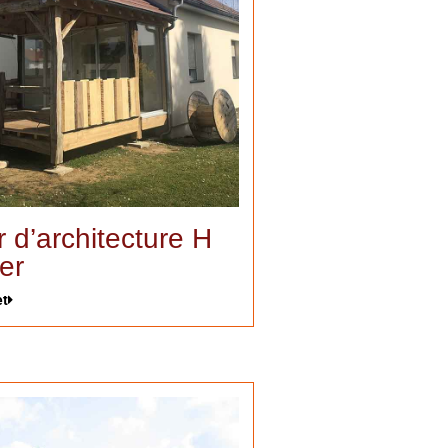
r d’architecture H
er
et