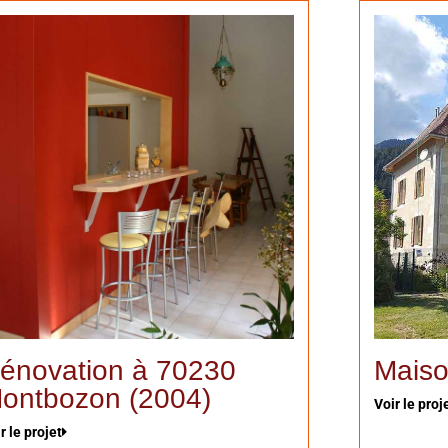
énovation à 70230
Maiso
ontbozon (2004)
Voir le proj
r le projet