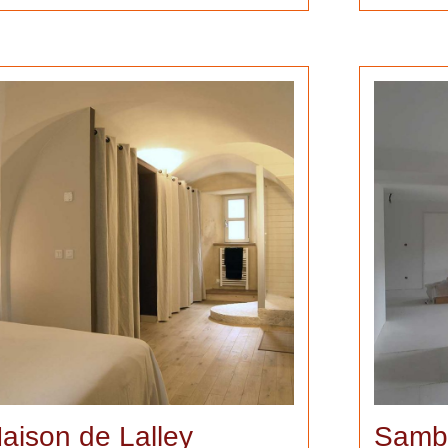
aison de Lalley
Samb